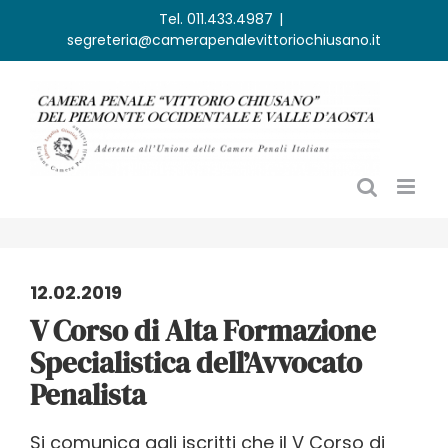
Salta
Tel. 011.433.4987
|
segreteria@camerapenalevittoriochiusano.it
al
contenuto
12.02.2019
V Corso di Alta Formazione
Specialistica dell’Avvocato
Penalista
Si comunica agli iscritti che il V Corso di