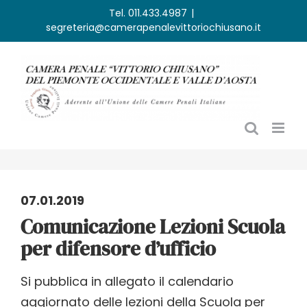
Salta
Tel. 011.433.4987
|
segreteria@camerapenalevittoriochiusano.it
al
contenuto
07.01.2019
Comunicazione Lezioni Scuola
per difensore d’ufficio
Si pubblica in allegato il calendario
aggiornato delle lezioni della Scuola per