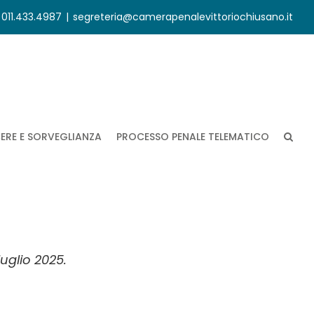
. 011.433.4987
|
segreteria@camerapenalevittoriochiusano.it
ERE E SORVEGLIANZA
PROCESSO PENALE TELEMATICO
luglio 2025.