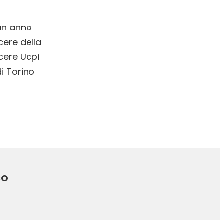
 un anno
cere della
cere Ucpi
di Torino
CO