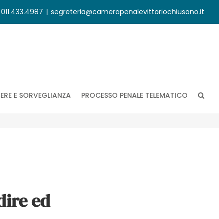
. 011.433.4987
|
segreteria@camerapenalevittoriochiusano.it
ERE E SORVEGLIANZA
PROCESSO PENALE TELEMATICO
dire ed