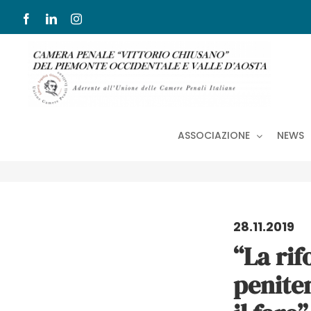
Salta
Facebook
LinkedIn
Instagram
al
contenuto
ASSOCIAZIONE
NEWS
28.11.2019
“La ri
peniten