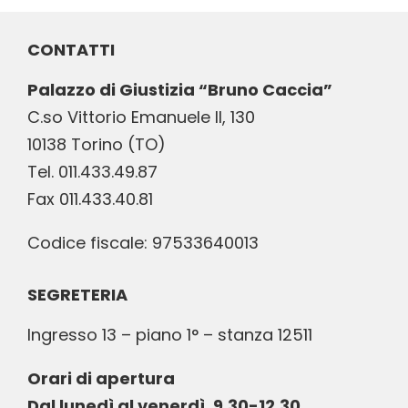
CONTATTI
Palazzo di Giustizia “Bruno Caccia”
C.so Vittorio Emanuele II, 130
10138 Torino (TO)
Tel. 011.433.49.87
Fax 011.433.40.81
Codice fiscale: 97533640013
SEGRETERIA
Ingresso 13 – piano 1° – stanza 12511
Orari di apertura
Dal lunedì al venerdì, 9.30-12.30