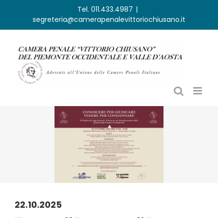
Salta
Tel. 011.433.4987
|
segreteria@camerapenalevittoriochiusano.it
al
contenuto
22.10.2025