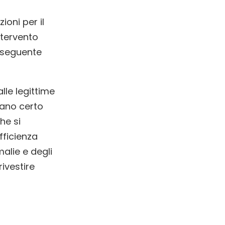
oni per il
ntervento
nseguente
lle legittime
iano certo
che si
fficienza
alie e degli
rivestire