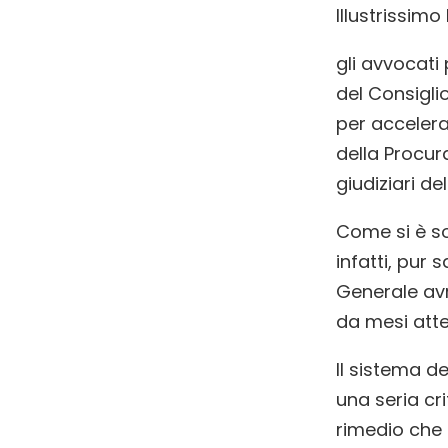
Illustrissimo
gli avvocati 
del Consigli
per accelera
della Procura
giudiziari de
Come si è so
infatti, pur
Generale avre
da mesi atten
Il sistema d
una seria cri
rimedio che 