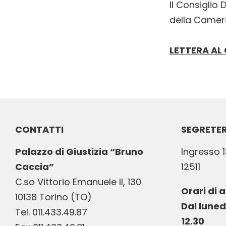
Il Consiglio D
della Camera
LETTERA AL
CONTATTI
SEGRETER
Palazzo di Giustizia “Bruno
Ingresso 1
Caccia”
12511
C.so Vittorio Emanuele II, 130
Orari di 
10138 Torino (TO)
Dal luned
Tel. 011.433.49.87
12.30