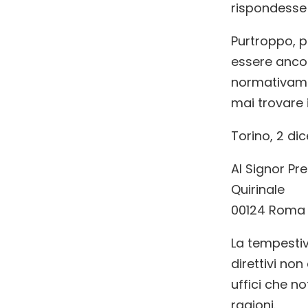
rispondesse 
Purtroppo, p
essere ancor
normativame
mai trovare 
Torino, 2 d
Al Signor Pr
Quirinale
00124 Roma
La tempestivi
direttivi no
uffici che n
ragioni.