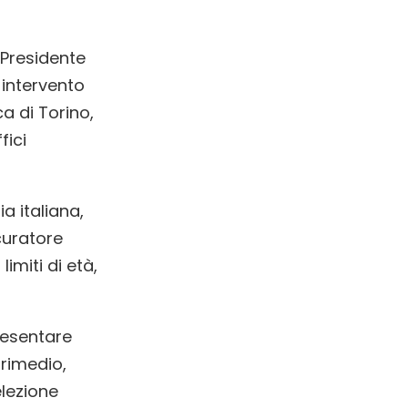
i Presidente
 intervento
a di Torino,
fici
a italiana,
curatore
miti di età,
presentare
 rimedio,
lezione