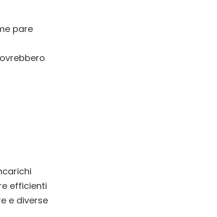
ome pare
dovrebbero
ncarichi
e efficienti
re e diverse