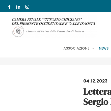
Salta
Facebook
LinkedIn
Instagram
al
contenuto
ASSOCIAZIONE
NEWS
04.12.2023
Lettera
Sergio 