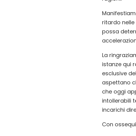
Manifestiamo
ritardo nelle
possa deter
accelerazion
La ringrazia
istanze qui 
esclusive del
aspettano che
che oggi app
intollerabil
incarichi dire
Con ossequi