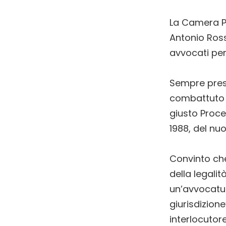
La Camera P
Antonio Ross
avvocati pena
Sempre prese
combattuto a
giusto Proce
1988, del nu
Convinto che
della legali
un’avvocatu
giurisdizion
interlocutore