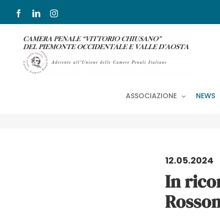
Salta
Facebook
LinkedIn
Instagram
al
contenuto
ASSOCIAZIONE
NEWS
12.05.2024
In rico
Rosso