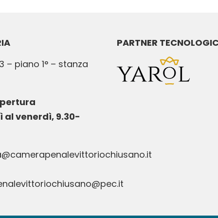
IA
PARTNER TECNOLOGI
3 – piano 1° – stanza
apertura
ì al venerdì, 9.30-
a@camerapenalevittoriochiusano.it
alevittoriochiusano@pec.it