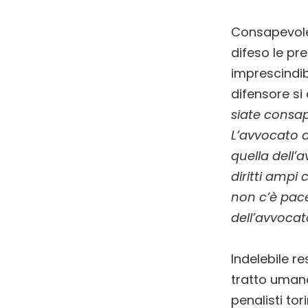
Consapevole
difeso le pr
imprescindibi
difensore si 
siate consap
L’avvocato d
quella dell’
diritti ampi
non c’è pace
dell’avvocat
Indelebile re
tratto umano 
penalisti tori