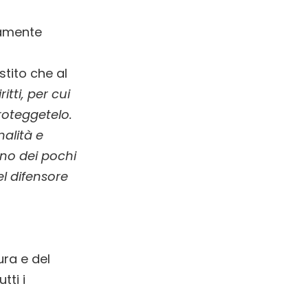
mamente
istito che al
itti, per cui
proteggetelo.
nalità e
uno dei pochi
el difensore
ura e del
tti i