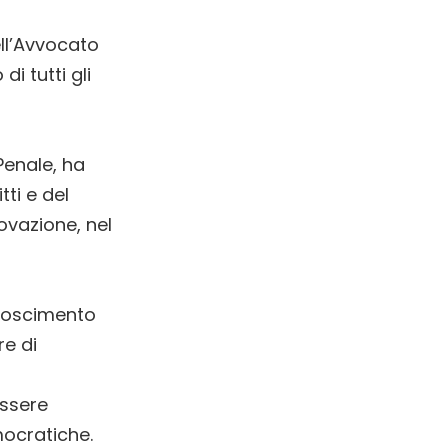
ll’Avvocato
 tutti gli
Penale, ha
ti e del
ovazione, nel
onoscimento
re di
essere
emocratiche.