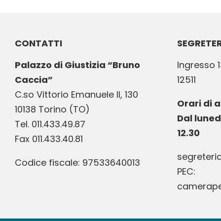
CONTATTI
SEGRETER
Palazzo di Giustizia “Bruno
Ingresso 1
Caccia”
12511
C.so Vittorio Emanuele II, 130
Orari di 
10138 Torino (TO)
Dal luned
Tel. 011.433.49.87
12.30
Fax 011.433.40.81
segreteri
Codice fiscale: 97533640013
PEC:
camerapen