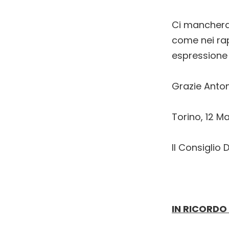
Ci mancheran
come nei rapp
espressione 
Grazie Antoni
Torino, 12 M
Il Consiglio D
IN RICORD