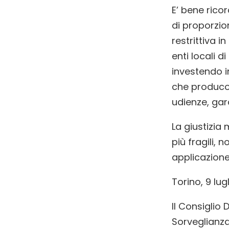
E’ bene rico
di proporzio
restrittiva 
enti locali d
investendo i
che producon
udienze, gara
La giustizia 
più fragili, 
applicazione
Torino, 9 lug
Il Consi
Sorveglianz