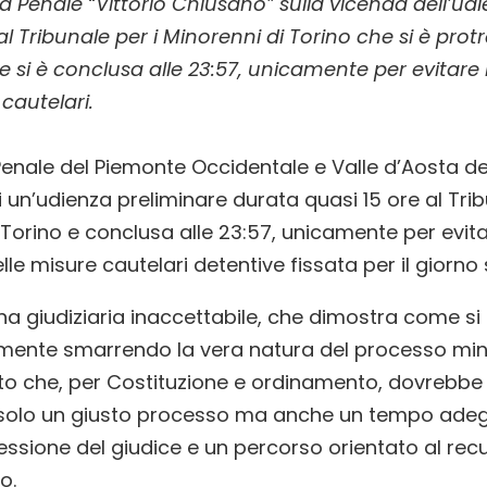
 Penale “Vittorio Chiusano” sulla vicenda dell’ud
al Tribunale per i Minorenni di Torino che si è prot
 e si è conclusa alle 23:57, unicamente per evitare
cautelari.
enale del Piemonte Occidentale e Valle d’Aosta d
i un’udienza preliminare durata quasi 15 ore al Trib
 Torino e conclusa alle 23:57, unicamente per evita
le misure cautelari detentive fissata per il giorno
 giudiziaria inaccettabile, che dimostra come si 
mente smarrendo la vera natura del processo mino
o che, per Costituzione e ordinamento, dovrebbe 
solo un giusto processo ma anche un tempo adeg
flessione del giudice e un percorso orientato al rec
o.