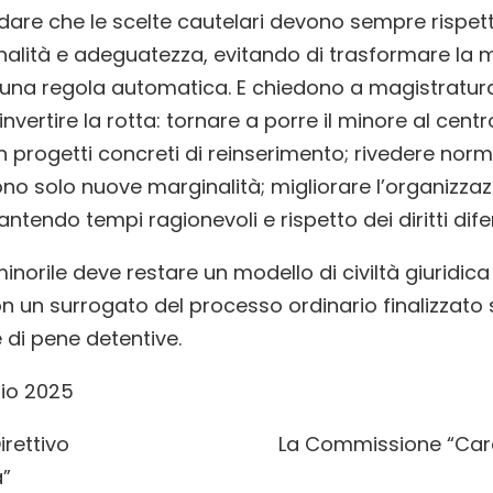
rdare che le scelte cautelari devono sempre rispetta
nalità e adeguatezza, evitando di trasformare la m
in una regola automatica. E chiedono a magistratura
i invertire la rotta: tornare a porre il minore al centr
n progetti concreti di reinserimento; rivedere nor
o solo nuove marginalità; migliorare l’organizzaz
ntendo tempi ragionevoli e rispetto dei diritti difen
minorile deve restare un modello di civiltà giuridica
non un surrogato del processo ordinario finalizzato 
 di pene detentive.
lio 2025
glio Direttivo La Commissione “Carc
a”