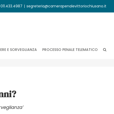
. 011.433.4987
|
segreteria@camerapenalevittoriochiusano.it
ERE E SORVEGLIANZA
PROCESSO PENALE TELEMATICO
nni?
rveglianza’