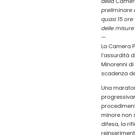
della Camera
preliminare 
quasi 15 ore
delle misure 
—
La Camera P
l’assurdità d
Minorenni di
scadenza del
Una maratona
progressiva
procediment
minore non 
difesa, la ri
reinseriment