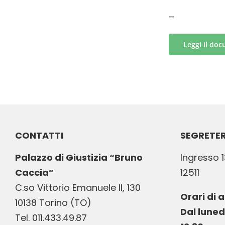
–
Leggi il do
CONTATTI
SEGRETER
Palazzo di Giustizia “Bruno
Ingresso 1
Caccia”
12511
C.so Vittorio Emanuele II, 130
Orari di 
10138 Torino (TO)
Dal luned
Tel. 011.433.49.87