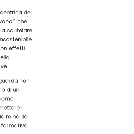
centrica del
ivano”
, che
ia cautelare
insostenibile
on effetti
ella
ive.
iguarda non
ro di un
 come
mettere i
zia minorile
o formativo.