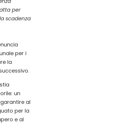
ienza
ratta per
 la scadenza
enuncia
unale per i
re la
 successivo.
stia
rile: un
garantire al
uato per la
upero e al