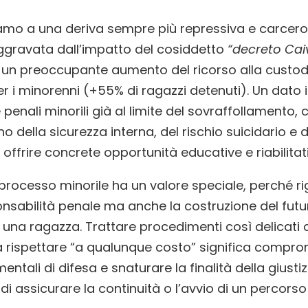
amo a una deriva sempre più repressiva e carcero
ggravata dall’impatto del cosiddetto
“decreto Ca
 un preoccupante aumento del ricorso alla custod
er i minorenni (+55% di ragazzi detenuti). Un dato 
 penali minorili già al limite del sovraffollamento, c
no della sicurezza interna, del rischio suicidario e d
i offrire concrete opportunità educative e riabilitat
 processo minorile ha un valore speciale, perché r
onsabilità penale ma anche la costruzione del futu
 una ragazza. Trattare procedimenti così delicati
 rispettare “a qualunque costo” significa compro
mentali di difesa e snaturare la finalità della giusti
 di assicurare la continuità o l’avvio di un percors