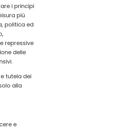
re i principi
isura più
, politica ed
o,
me repressive
ione delle
sivi.
 e tutela dei
solo alla
ere e