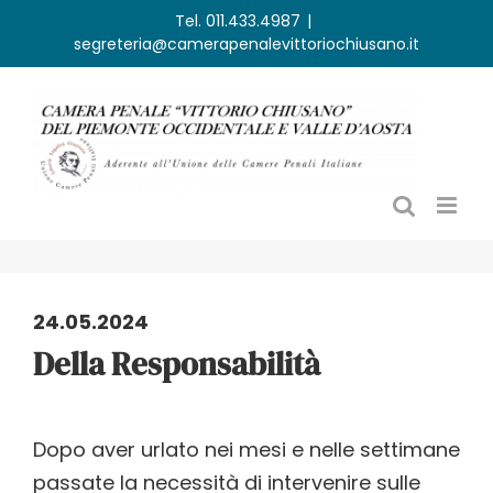
Salta
Tel. 011.433.4987
|
segreteria@camerapenalevittoriochiusano.it
al
contenuto
24.05.2024
Della Responsabilità
Dopo aver urlato nei mesi e nelle settimane
passate la necessità di intervenire sulle