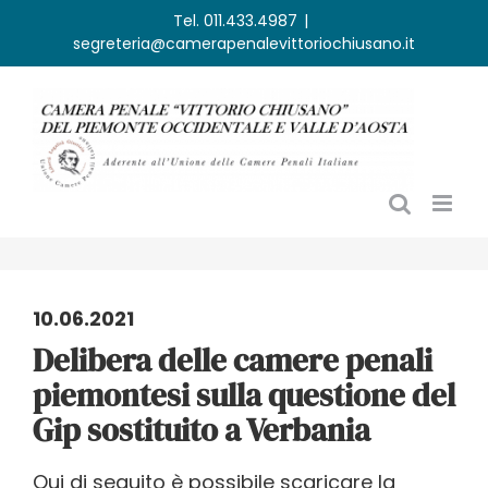
Salta
Tel. 011.433.4987
|
segreteria@camerapenalevittoriochiusano.it
al
contenuto
10.06.2021
Delibera delle camere penali
piemontesi sulla questione del
Gip sostituito a Verbania
Qui di seguito è possibile scaricare la