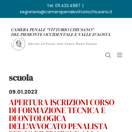
Salta
Tel. 011.433.4987
|
segreteria@camerapenalevittoriochiusano.it
al
contenuto
scuola
09.01.2023
APERTURA ISCRIZIONI CORSO
DI FORMAZIONE TECNICA E
DEONTOLOGICA
DELL’AVVOCATO PENALISTA