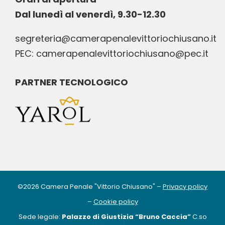
Dal lunedì al venerdì, 9.30-12.30
segreteria@camerapenalevittoriochiusano.it
PEC: camerapenalevittoriochiusano@pec.it
PARTNER TECNOLOGICO
©
2026
Camera Penale "Vittorio Chiusano" –
Privacy policy
–
Cookie policy
Sede legale:
Palazzo di Giustizia “Bruno Caccia”
C.so